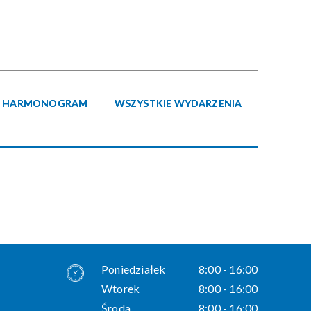
Kategoria
Trwające w
—
zakresie
HARMONOGRAM
WSZYSTKIE WYDARZENIA
Miejsce
Organizator
Poniedziałek
8:00 - 16:00
Wtorek
8:00 - 16:00
Środa
8:00 - 16:00