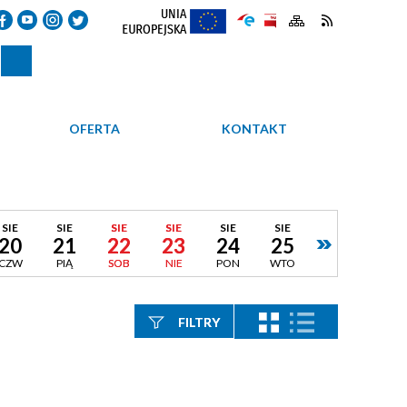
OFERTA
KONTAKT
SIE
SIE
SIE
SIE
SIE
SIE
20
21
22
23
24
25
CZW
PIĄ
SOB
NIE
PON
WTO
FILTRY
Szukana fraza