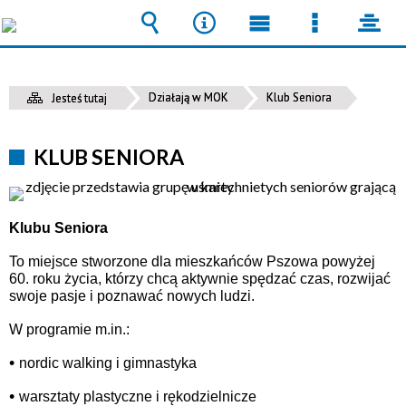
Wyszukiwarka
Narzędzia
Menu
Menu
pane
główne
szczegół
Działają w MOK
Klub Seniora
Jesteś tutaj
KLUB SENIORA
Klubu Seniora
To miejsce stworzone dla mieszkańców Pszowa powyżej
60. roku życia, którzy chcą aktywnie spędzać czas, rozwijać
swoje pasje i poznawać nowych ludzi.
W programie m.in.:
•
nordic walking i gimnastyka
•
warsztaty plastyczne i rękodzielnicze