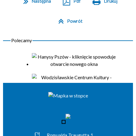
Następna
Pdf
Drukuj
Powrót
Romualda Traugutta 1,