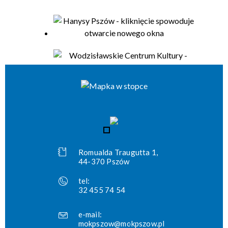
Romualda Traugutta 1,
44-370 Pszów
tel:
32 455 74 54
e-mail:
mokpszow@mokpszow.pl