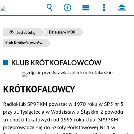
Wyszukiwarka
Narzędzia
Menu
Menu
pane
główne
szczegół
Działają w MOK
Jesteś tutaj
Klub Krótkofalowców
KLUB KRÓTKOFALOWCÓW
KRÓTKOFALOWCY
Radioklub SP9PKM powstał w 1970 roku w SP5 nr 5
przy ul. Tysiąclecia w Wodzisławiu Śląskim. Z powodu
trudności lokalowych od 1995 roku klub SP9PKM
przeprowadził się do Szkoły Podstawowej Nr 1 w