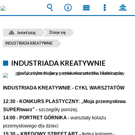
Wyszukiwarka
Narzędzia
Menu
Menu
pane
główne
szczegół
Dzieje się
Jesteś tutaj
INDUSTRIADA KREATYWNIE
INDUSTRIADA KREATYWNIE
INDUSTRIADA KREATYWNIE - CYKL WARSZTATÓW
12:30 - KONKURS PLASTYCZNY: „Moja przemysłowa
SUPERtwarz” -
szczegóły poniżej.
14:00 - PORTRET GÓRNIKA -
warsztaty kolażu
przemysłowego dla dzieci
15:30 – KREDOWY STREET ART -
fedruj kolorem -