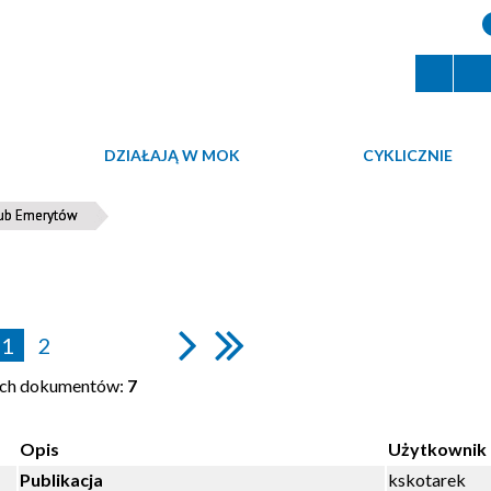
DZIAŁAJĄ W MOK
CYKLICZNIE
Klub Emerytów
1
2
ych dokumentów:
7
Opis
Użytkownik
Publikacja
kskotarek