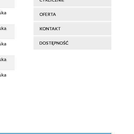
ska
OFERTA
ska
KONTAKT
DOSTĘPNOŚĆ
ska
ska
ska