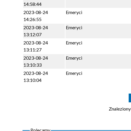
14:58:44
Taniec Liniowy
Klub Krwiodawców
2023-08-24
Emeryci
14:26:55
Zdrowy Kręgosłup
Koło PTTK "Pszów"
2023-08-24
Emeryci
High Heels Dance
13:12:07
2023-08-24
Emeryci
Latino Solo
13:11:27
2023-08-24
Matcraft - Nauka Matematyki W Minecraft
Emeryci
13:10:33
2023-08-24
Emeryci
13:10:04
Znalezion