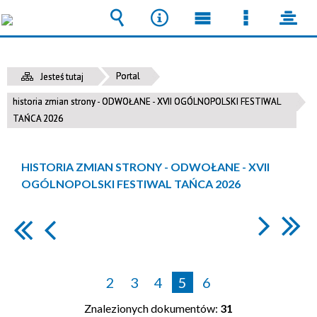
Wyszukiwarka
Narzędzia
Menu
Menu
pane
główne
szczegół
Portal
Jesteś tutaj
historia zmian strony - ODWOŁANE - XVII OGÓLNOPOLSKI FESTIWAL
TAŃCA 2026
HISTORIA ZMIAN STRONY - ODWOŁANE - XVII
OGÓLNOPOLSKI FESTIWAL TAŃCA 2026
2
3
4
5
6
Znalezionych dokumentów:
31