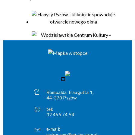
Romualda Traugutta 1,
44-370 Pszów
tel:
32 455 74 54
e-mail:
mokpszow@mokpszow.pl