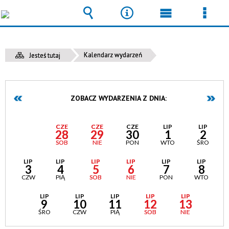
Wyszukiwarka
Narzędzia
Menu
Men
główne
szcz
Kalendarz wydarzeń
Jesteś tutaj
ZOBACZ WYDARZENIA Z DNIA:
CZE
CZE
CZE
CZE
LIP
LIP
27
28
29
30
1
2
PIĄ
SOB
NIE
PON
WTO
ŚRO
LIP
LIP
LIP
LIP
LIP
LIP
3
4
5
6
7
8
CZW
PIĄ
SOB
NIE
PON
WTO
LIP
LIP
LIP
LIP
LIP
9
10
11
12
13
ŚRO
CZW
PIĄ
SOB
NIE