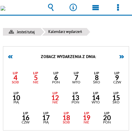
Wyszukiwarka
Narzędzia
Menu
Men
główne
szcz
Kalendarz wydarzeń
Jesteś tutaj
ZOBACZ WYDARZENIA Z DNIA:
LIP
LIP
LIP
LIP
LIP
LIP
4
5
6
7
8
9
SOB
NIE
PON
WTO
ŚRO
CZW
LIP
LIP
LIP
LIP
LIP
LIP
10
11
12
13
14
15
PIĄ
SOB
NIE
PON
WTO
ŚRO
LIP
LIP
LIP
LIP
LIP
16
17
18
19
20
CZW
PIĄ
SOB
NIE
PON