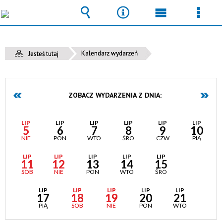
Wyszukiwarka
Narzędzia
Menu
Men
główne
szcz
Kalendarz wydarzeń
Jesteś tutaj
ZOBACZ WYDARZENIA Z DNIA:
LIP
LIP
LIP
LIP
LIP
LIP
5
6
7
8
9
10
NIE
PON
WTO
ŚRO
CZW
PIĄ
LIP
LIP
LIP
LIP
LIP
LIP
11
12
13
14
15
16
SOB
NIE
PON
WTO
ŚRO
CZW
LIP
LIP
LIP
LIP
LIP
17
18
19
20
21
PIĄ
SOB
NIE
PON
WTO