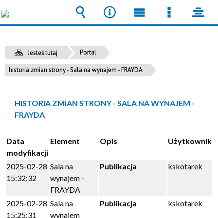
Wyszukiwarka
Narzędzia
Menu
Menu
pane
główne
szczegół
Portal
Jesteś tutaj
historia zmian strony - Sala na wynajem - FRAYDA
HISTORIA ZMIAN STRONY - SALA NA WYNAJEM -
FRAYDA
Data
Element
Opis
Użytkownik
modyfikacji
2025-02-28
Sala na
Publikacja
kskotarek
15:32:32
wynajem -
FRAYDA
2025-02-28
Sala na
Publikacja
kskotarek
15:25:31
wynajem