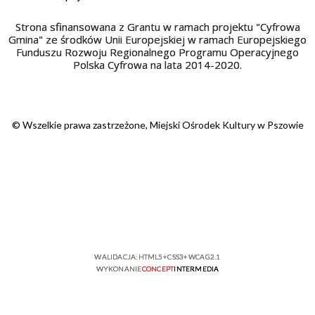
Strona sfinansowana z Grantu w ramach projektu "Cyfrowa
Gmina" ze środków Unii Europejskiej w ramach Europejskiego
Funduszu Rozwoju Regionalnego Programu Operacyjnego
Polska Cyfrowa na lata 2014-2020.
© Wszelkie prawa zastrzeżone, Miejski Ośrodek Kultury w Pszowie
WALIDACJA:
HTML5
+
CSS3
+
WCAG 2.1
WYKONANIE
CONCEPT
INTERMEDIA