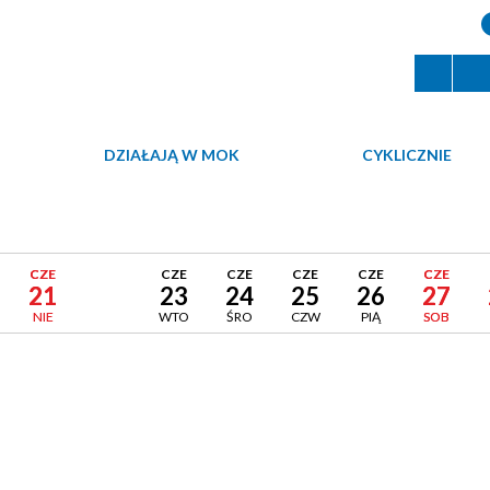
DZIAŁAJĄ W MOK
CYKLICZNIE
CZE
CZE
CZE
CZE
CZE
CZE
CZE
21
22
23
24
25
26
27
NIE
PON
WTO
ŚRO
CZW
PIĄ
SOB
zerwiec 2026
Usuń
ten