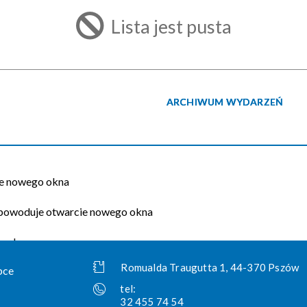
filtr
Lista jest pusta
ARCHIWUM WYDARZEŃ
Romualda Traugutta 1, 44-370 Pszów
tel:
32 455 74 54