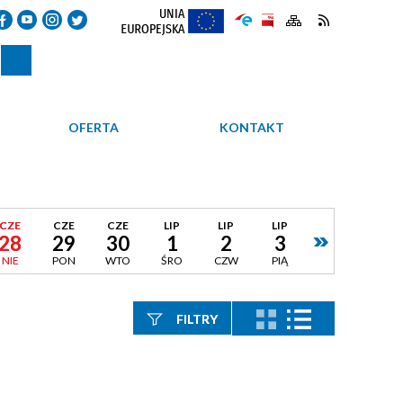
OFERTA
KONTAKT
CZE
CZE
CZE
LIP
LIP
LIP
28
29
30
1
2
3
NIE
PON
WTO
ŚRO
CZW
PIĄ
FILTRY
Szukana fraza