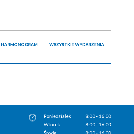
Kategoria
Trwające w
—
zakresie
HARMONOGRAM
WSZYSTKIE WYDARZENIA
Miejsce
Organizator
Poniedziałek
8:00 - 16:00
Wtorek
8:00 - 16:00
Środa
8:00 - 16:00