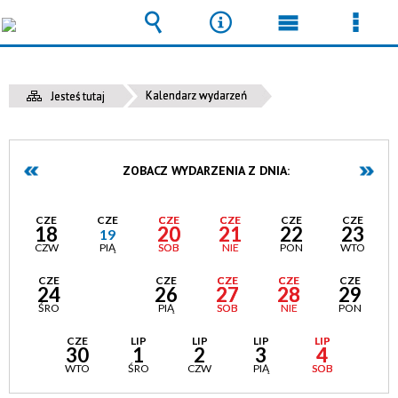
Wyszukiwarka
Narzędzia
Menu
Men
główne
szcz
Kalendarz wydarzeń
Jesteś tutaj
ZOBACZ WYDARZENIA Z DNIA:
CZE
CZE
CZE
CZE
CZE
CZE
18
20
21
22
23
19
CZW
PIĄ
SOB
NIE
PON
WTO
CZE
CZE
CZE
CZE
CZE
CZE
24
25
26
27
28
29
ŚRO
CZW
PIĄ
SOB
NIE
PON
CZE
LIP
LIP
LIP
LIP
30
1
2
3
4
WTO
ŚRO
CZW
PIĄ
SOB